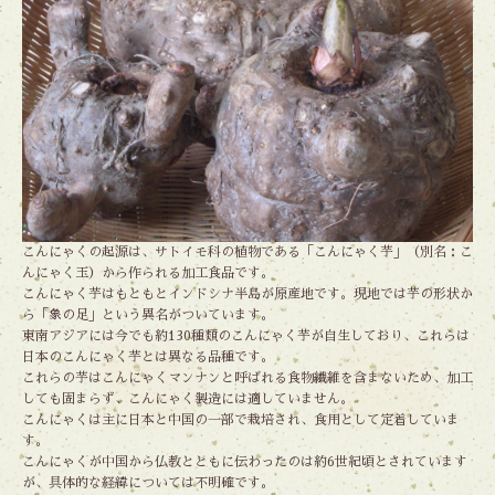
こんにゃくの起源は、サトイモ科の植物である「こんにゃく芋」（別名：こ
んにゃく玉）から作られる加工食品です。
こんにゃく芋はもともとインドシナ半島が原産地です。現地では芋の形状か
ら「象の足」という異名がついています。
東南アジアには今でも約130種類のこんにゃく芋が自生しており、これらは
日本のこんにゃく芋とは異なる品種です。
これらの芋はこんにゃくマンナンと呼ばれる食物繊維を含まないため、加工
しても固まらず、こんにゃく製造には適していません。
こんにゃくは主に日本と中国の一部で栽培され、食用として定着していま
す。
こんにゃくが中国から仏教とともに伝わったのは約6世紀頃とされています
が、具体的な経緯については不明確です。