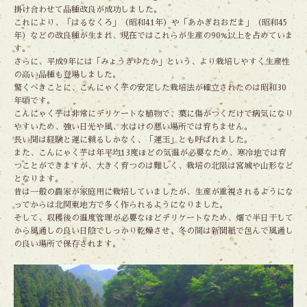
掛け合わせて品種改良が成功しました。
これにより、「はるなくろ」（昭和41年）や「あかぎおおだま」（昭和45
年）などの改良種が生まれ、現在ではこれらが生産の90%以上を占めていま
す。
さらに、平成9年には「みょうぎゆたか」という、より栽培しやすく生産性
の高い品種も登場しました。
驚くべきことに、こんにゃく芋の安定した栽培法が確立されたのは昭和30
年頃です。
こんにゃく芋は非常にデリケートな植物で、葉に傷がつくだけで病気になり
やすいため、強い日光や風、水はけの悪い場所では育ちません。
長い間は経験と運に頼るしかなく、「運玉」とも呼ばれました。
また、こんにゃく芋は年平均13度ほどの気温が必要なため、寒冷地では育
つことができますが、大きく育つのは難しく、栽培の北限は宮城や山形など
となります。
昔は一般の農家が家庭用に栽培していましたが、生産が重視されるようにな
ってからは北関東地方で多く作られるようになりました。
そして、収穫後の温度管理が必要なほどデリケートなため、畑で半日干して
から風通しの良い日陰でしっかり乾燥させ、冬の間は新聞紙で包んで風通し
の良い場所で保存されます。