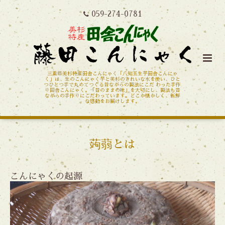
059-274-0781
三重県美杉特産田舎こんにゃく「八知玉生芋田舎こんにゃ
く」は、生のこんにゃく芋と美杉のきれいな水を使い、ひと
つひとつ手で丸めてつくる昔ながらの製法にこだ わった手作
り田舎こんにゃく。「昔のままの味」を大切にし、製法も昔
ながらの手作りにこだわっています。どこか懐かしく、新鮮
な感動をお届けします。
蒟蒻とは
こんにゃくの起源